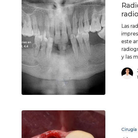
Radi
radio
Las ra
impres
este a
radiog
y las 
Cirugía