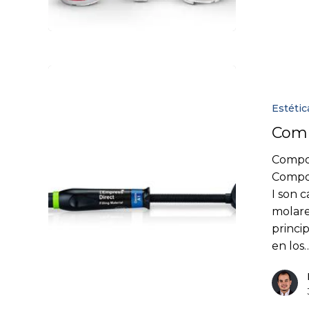
Estétic
Comp
Compos
Compos
I son 
molare
princi
en los