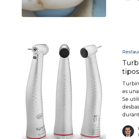
Restau
Turb
tipo
Turbin
es una
Se uti
desbas
durant