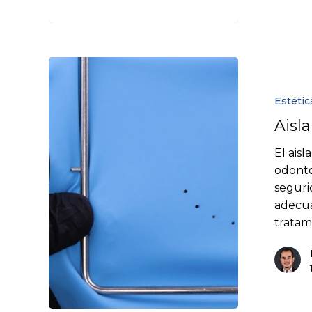
Estétic
Aisl
El ais
odonto
seguri
adecua
tratam