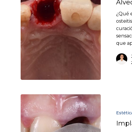
Alveo
¿Qué es
osteit
curaci
sensac
que a
Estétic
Impl