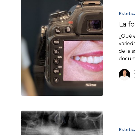
Estétic
La f
¿Qué e
varied
de la s
docume
Estétic