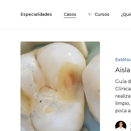
Skip
to
✨
Especialidades
Casos
Cursos
¿Qui
main
content
Estétic
Aisl
Guía d
Clínic
realiz
limpio,
poca a