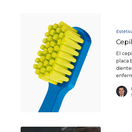
Estétic
Cepi
El cepi
placa 
diente
enferm