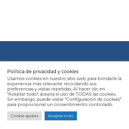
Política de privacidad y cookies
Aviso legal
Política de Cookies
Usamos cookies en nuestro sitio web para brindarle la
experiencia más relevante recordando sus
preferencias y visitas repetidas. Al hacer clic en
Política de privacidad
"Aceptar todo", acepta el uso de TODAS las cookies.
Subtotal:
0,00
€
Sin embargo, puede visitar "Configuración de cookies"
para proporcionar un consentimiento controlado.
© 2026 Oral view.
Ver carrito
Finalizar compra
Cookie ajustes
Aceptar todo