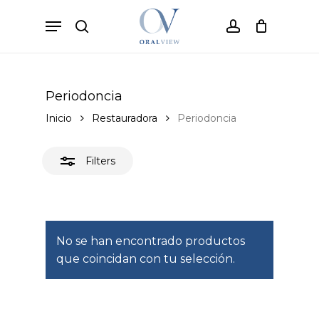
Skip
Menu
to
Close
search
account
Cart
Close
Cart
main
Filters
content
Periodoncia
Inicio
Restauradora
Periodoncia
Filters
No se han encontrado productos
que coincidan con tu selección.
No hay productos en el carrito.
Go to shop