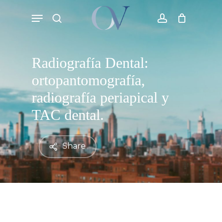
Skip
Menu
to
search
account
Cart
Close
Cart
main
content
Radiografía Dental:
ortopantomografía,
radiografía periapical y
TAC dental.
Share