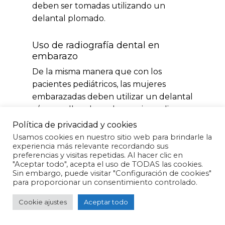
deben ser tomadas utilizando un
delantal plomado.
Uso de radiografía dental en
embarazo
De la misma manera que con los
pacientes pediátricos, las mujeres
embarazadas deben utilizar un delantal
y/o un collar plomado para impedir que
la radiación se disperse a zonas no
Política de privacidad y cookies
deseadas.
Usamos cookies en nuestro sitio web para brindarle la
experiencia más relevante recordando sus
preferencias y visitas repetidas. Al hacer clic en
Otras personas que suelen requerir el
"Aceptar todo", acepta el uso de TODAS las cookies.
Subtotal:
0,00
€
uso de este tipo de medidas de
Sin embargo, puede visitar "Configuración de cookies"
para proporcionar un consentimiento controlado.
protección son pacientes con
problemas en la glándula tiroides o con
Ver carrito
Finalizar compra
Cookie ajustes
Aceptar todo
historial de cáncer.