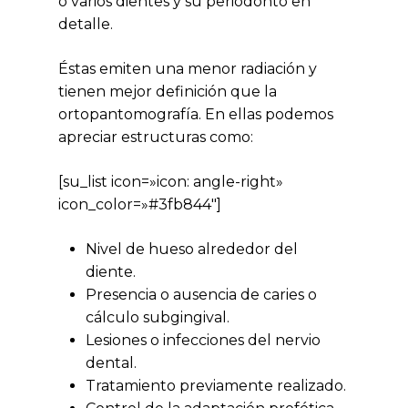
o varios dientes y su periodonto en
detalle.
Éstas emiten una menor radiación y
tienen mejor definición que la
ortopantomografía. En ellas podemos
apreciar estructuras como:
[su_list icon=»icon: angle-right»
icon_color=»#3fb844″]
Nivel de hueso alrededor del
diente.
Presencia o ausencia de caries o
cálculo subgingival.
Lesiones o infecciones del nervio
No hay productos en el carrito.
dental.
Tratamiento previamente realizado.
Go to shop