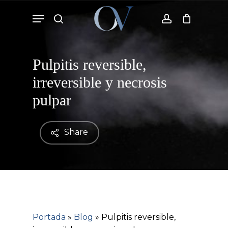
Skip
Menu
to
search
account
Cart
Close
Cart
main
content
Pulpitis reversible,
irreversible y necrosis
pulpar
Share
Portada
»
Blog
»
Pulpitis reversible,