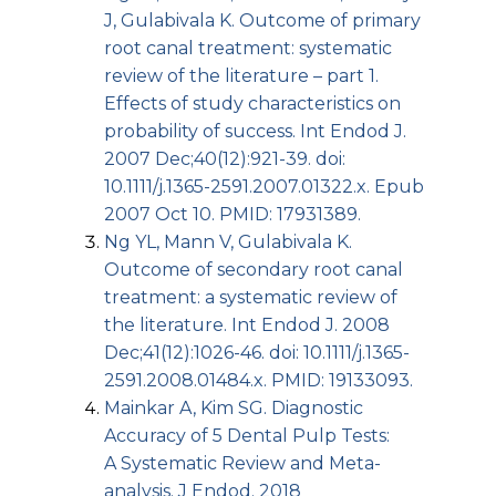
J, Gulabivala K. Outcome of primary
root canal treatment: systematic
review of the literature – part 1.
Effects of study characteristics on
probability of success. Int Endod J.
2007 Dec;40(12):921-39. doi:
10.1111/j.1365-2591.2007.01322.x. Epub
2007 Oct 10. PMID: 17931389.
Ng YL, Mann V, Gulabivala K.
Outcome of secondary root canal
treatment: a systematic review of
the literature. Int Endod J. 2008
Dec;41(12):1026-46. doi: 10.1111/j.1365-
2591.2008.01484.x. PMID: 19133093.
Mainkar A, Kim SG. Diagnostic
Accuracy of 5 Dental Pulp Tests:
A Systematic Review and Meta-
analysis. J Endod. 2018