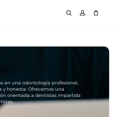
search
account
Close
Cart
os
en
una
odontología
profesional,
a
y
honesta.
Ofrecemos
una
ión
orientada
a
dentistas
impartida
tistas.