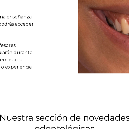
 una enseñanza
 podrás acceder
fesores
guiarán durante
iremos a tu
 o experiencia.
Nuestra sección de novedade
odontológicas