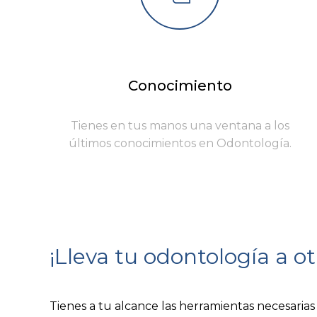
Conocimiento
Tienes en tus manos una ventana a los
últimos conocimientos en Odontología.
¡Lleva
tu
odontología
a
ot
Tienes a tu alcance las herramientas necesarias