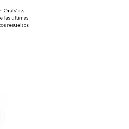
n OralView:
e las últimas
cos resueltos