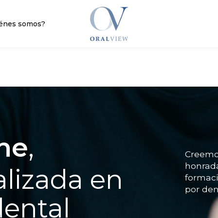
Cart
énes somos?
ine
,
Creem
honrad
lizada en
formac
por
den
dental