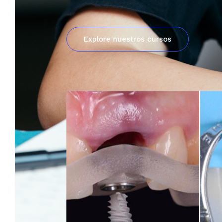
E
x
p
l
o
r
e
n
u
e
s
t
r
o
s
c
u
r
s
o
s