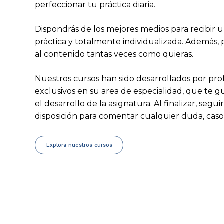
perfeccionar tu práctica diaria.
Dispondrás de los mejores medios para recibir
práctica y totalmente individualizada. Además,
al contenido tantas veces como quieras.
Nuestros cursos han sido desarrollados por pro
exclusivos en su area de especialidad, que te 
el desarrollo de la asignatura. Al finalizar, segu
disposición para comentar cualquier duda, caso
E
x
p
l
o
r
a
n
u
e
s
t
r
o
s
c
u
r
s
o
s