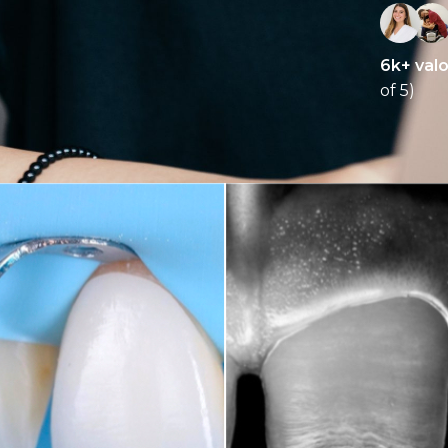
6k+ val
of 5)