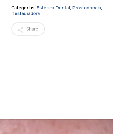
Categorías:
Estética Dental
,
Prostodoncia
,
Restauradora
reo electrónico y web en este navegador para la
.
Share