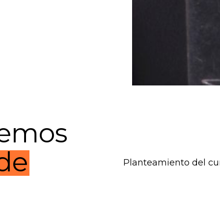
remos
 de
Planteamiento del cur