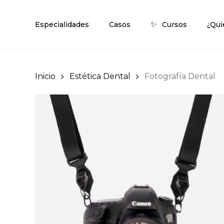
Skip
to
✨
Especialidades
Casos
Cursos
¿Qui
main
content
Inicio
Estética Dental
Fotografía Dental