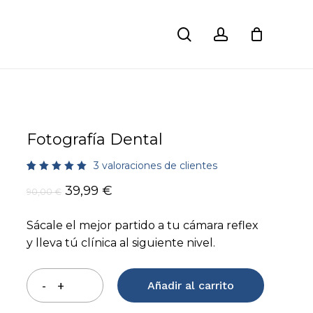
search
account
Close
ción
Cart
 electrónico no será publicada.
Los campos
rcados con
*
Fotografía Dental
3
valoraciones de clientes
Valorado
3
El
El
39,99
€
con
90,00
€
5.00
de
precio
precio
5 en
base a
original
actual
Sácale el mejor partido a tu cámara reflex
valoraciones
de
era:
es:
y lleva tú clínica al siguiente nivel.
clientes
90,00 €.
39,99 €.
Añadir al carrito
Correo electrónico
*