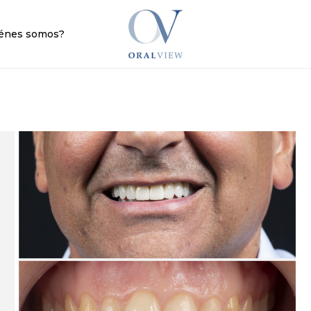
Cart
énes somos?
Añade una valora
Tu dirección de correo
obligatorios están ma
Tu puntuación
*
Tu valoración
*
Nombre
*