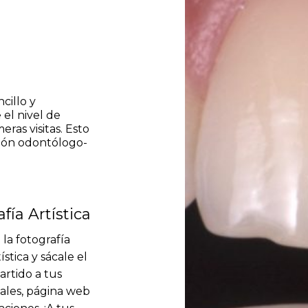
cillo y
el nivel de
eras visitas. Esto
ión odontólogo-
fía Artística
la fotografía
ística y sácale el
No
rtido a tus
iales, página web