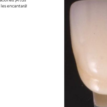
ciones. ¡A tus
 les encantará!