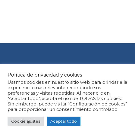
Política de privacidad y cookies
Aviso legal
Política de Cookies
Usamos cookies en nuestro sitio web para brindarle la
experiencia más relevante recordando sus
preferencias y visitas repetidas. Al hacer clic en
Política de privacidad
"Aceptar todo", acepta el uso de TODAS las cookies.
Subtotal:
0,00
€
Sin embargo, puede visitar "Configuración de cookies"
para proporcionar un consentimiento controlado.
© 2026 Oral view.
Ver carrito
Finalizar compra
Cookie ajustes
Aceptar todo