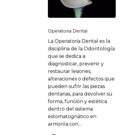
Operatoria Dental
La Operatoria Dental es la
disciplina de la Odontología
No hay productos en el carrito.
que se dedica a
diagnosticar, prevenir y
Go to shop
restaurar lesiones,
alteraciones o defectos que
pueden sufrir las piezas
dentarias, para devolver su
forma, función y estética
dentro del sistema
estomatognático en
armonía con…