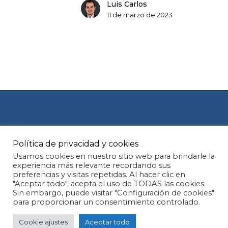
Luis Carlos
11 de marzo de 2023
Política de privacidad y cookies
Aviso legal
Política de Cookies
Usamos cookies en nuestro sitio web para brindarle la
experiencia más relevante recordando sus
preferencias y visitas repetidas. Al hacer clic en
Política de privacidad
"Aceptar todo", acepta el uso de TODAS las cookies.
Subtotal:
0,00
€
Sin embargo, puede visitar "Configuración de cookies"
para proporcionar un consentimiento controlado.
© 2026 Oral view.
Ver carrito
Finalizar compra
Cookie ajustes
Aceptar todo