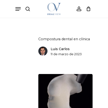
Skip
Menu
to
search
account
Cart
Close
Cart
main
content
Compostura dental en clínica
Luis Carlos
11 de marzo de 2023