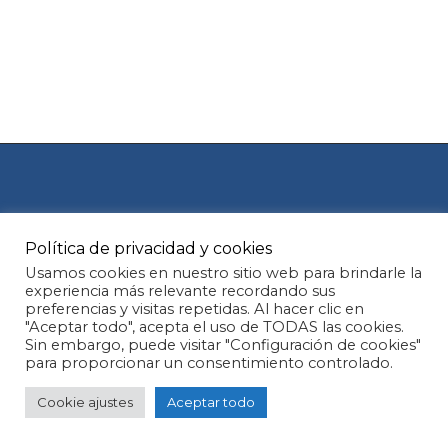
Política de privacidad y cookies
Aviso legal
Política de Cookies
Usamos cookies en nuestro sitio web para brindarle la
experiencia más relevante recordando sus
preferencias y visitas repetidas. Al hacer clic en
Política de privacidad
"Aceptar todo", acepta el uso de TODAS las cookies.
Subtotal:
0,00
€
Sin embargo, puede visitar "Configuración de cookies"
para proporcionar un consentimiento controlado.
© 2026 Oral view.
Ver carrito
Finalizar compra
Cookie ajustes
Aceptar todo