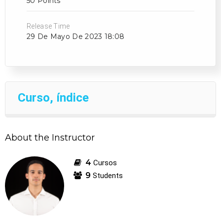
50 Points
No hay productos en el carrito.
Release Time
29 De Mayo De 2023 18:08
Go to shop
Curso, índice
About the Instructor
4
Cursos
9
Students